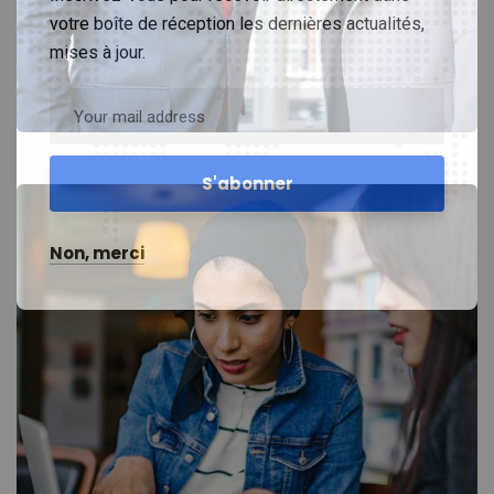
votre boîte de réception les dernières actualités,
Data Analytics
mises à jour.
Strategy
Non, merci