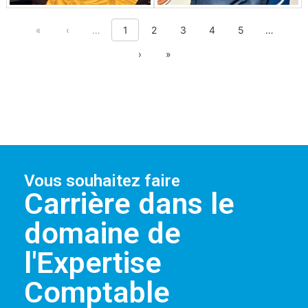
First page
Previous page
Show previous 5 pages
Show nex
«
‹
…
1
2
3
4
5
…
Next page
Last page
›
»
Non, merci
Vous souhaitez faire
Carrière dans le
domaine de
l'Expertise
Comptable