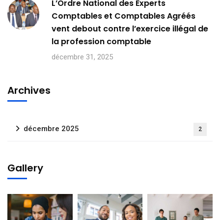
L’Ordre National des Experts
Comptables et Comptables Agréés
vent debout contre l’exercice illégal de
la profession comptable
décembre 31, 2025
Archives
Abonnez-vous à notre
décembre 2025
2
newsletter
Inscrivez-vous pour recevoir directement dans
Gallery
votre boîte de réception les dernières actualités,
mises à jour.