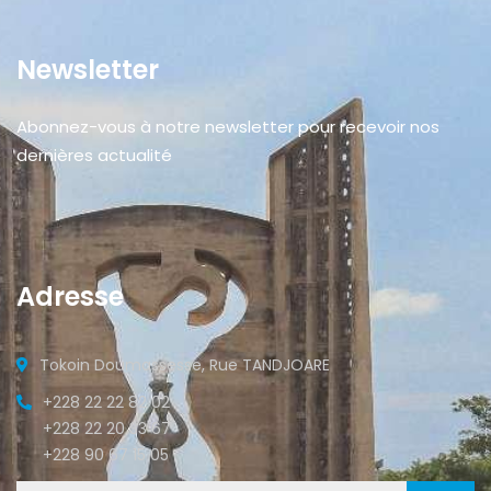
Newsletter
Abonnez-vous à notre newsletter pour recevoir nos
dernières actualité
Adresse
Tokoin Doumassesse, Rue TANDJOARE
+228 22 22 82 02
+228 22 20 33 67
+228 90 67 15 05